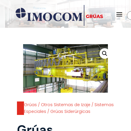
a
Grúas
/
Otros Sistemas de Izaje
/
Sistemas
Especiales
/ Grúas Siderúrgicas
Grúas