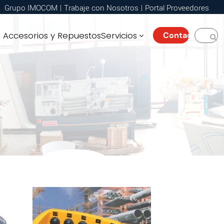
Grupo IMOCOM
|
Trabaje con Nosotros
|
Portal Proveedores
Accesorios y Repuestos
Servicios
Contacto
3
