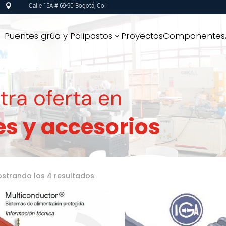
Calle 15A # 69-90 Bogotá, Col

Puentes grúa y Polipastos
Proyectos
Componentes, 
3
ra oferta en
 y accesorios
Ordenado
strando los 4 resultados
por
los
últimos