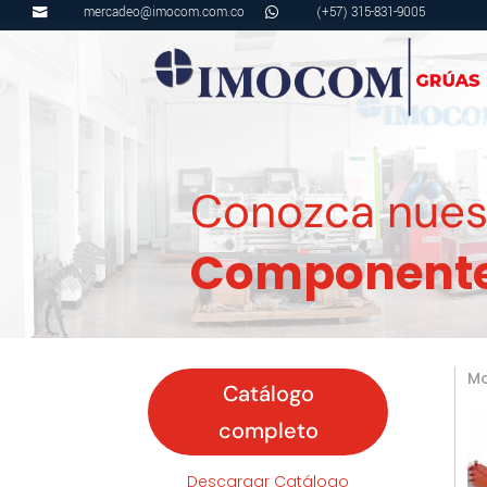
mercadeo@imocom.com.co
(+57) 315-831-9005


Conozca nuest
Componentes
Mo
Catálogo
completo
Descargar Catálogo