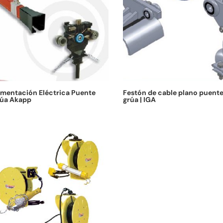
imentación Eléctrica Puente
Festón de cable plano puent
úa Akapp
grúa | IGA