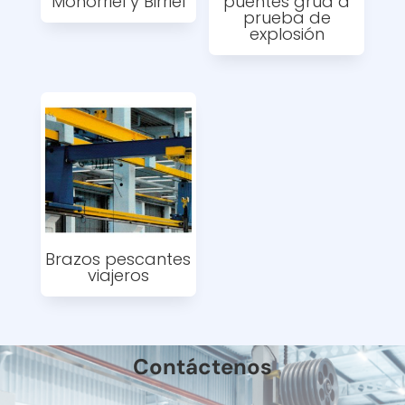
Monorriel y Birriel
puentes grúa a
prueba de
explosión
Brazos pescantes
viajeros
Contáctenos