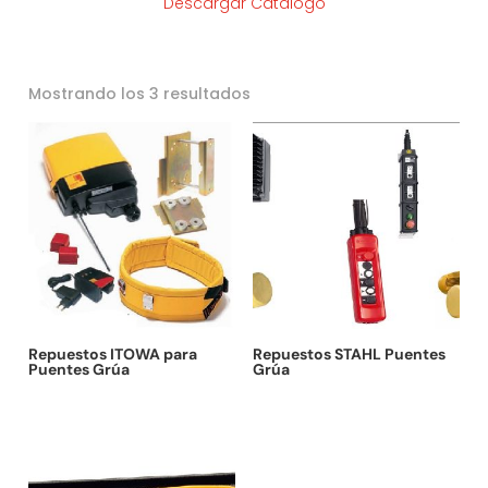
Descargar Catálogo
Ordenado
Mostrando los 3 resultados
por
los
últimos
Repuestos ITOWA para
Repuestos STAHL Puentes
Puentes Grúa
Grúa