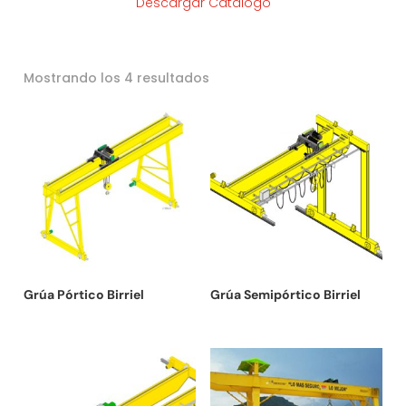
Descargar Catálogo
Ordenado
Mostrando los 4 resultados
por
los
últimos
Grúa Pórtico Birriel
Grúa Semipórtico Birriel