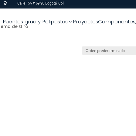
Calle 15A # 69-90 Bogotá, Col

Puentes grúa y Polipastos
Proyectos
Componentes, 
3
stema de Giro