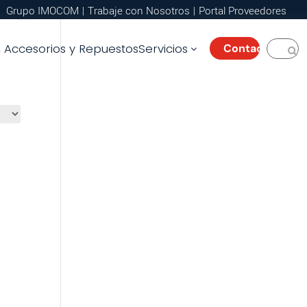
Grupo IMOCOM
|
Trabaje con Nosotros
|
Portal Proveedores
Accesorios y Repuestos
Servicios
Contacto
3
