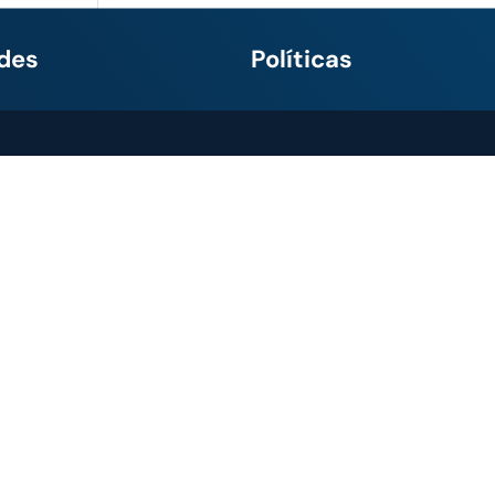
des
Políticas
Política de tratamiento de
ellín
– (604) 301 1110
datos de IMOCOM
caramanga
– (607)
Condiciones suministro de
 0009
bienes y/o servicios
ranquilla
+57
Política del sistema de
4827654
gestión integrada
izales
– (606) 884
Términos y condiciones de
uso paginas web
– (602) 665 0200