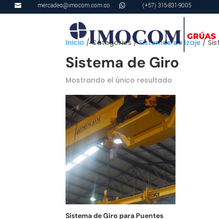
mercadeo@imocom.com.co
(+57) 315-831-9005


Inicio
/ Categories /
Sistemas de Izaje
/ Si
Sistema de Giro
Mostrando el único resultado
Sistema de Giro para Puentes