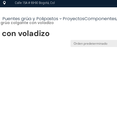
Calle 15A # 69-90 Bogotá, Col

Puentes grúa y Polipastos
Proyectos
Componentes, 
3
 grúa colgante con voladizo
 con voladizo