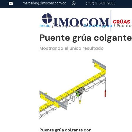
mercadeo@imocom.com.co
(+57) 315-831-9005


Inicio
/ Categories /
Puentes grúa
/ Puente
Puente grúa colgante
Mostrando el único resultado
Puente grúa colgante con