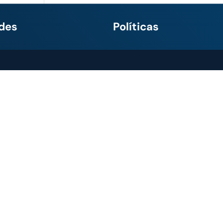
des
Políticas
Política de tratamiento de
ellín
– (604) 301 1110
datos de IMOCOM
caramanga
– (607)
Condiciones suministro de
 0009
bienes y/o servicios
ranquilla
+57
Política del sistema de
4827654
gestión integrada
izales
– (606) 884
Términos y condiciones de
uso paginas web
– (602) 665 0200