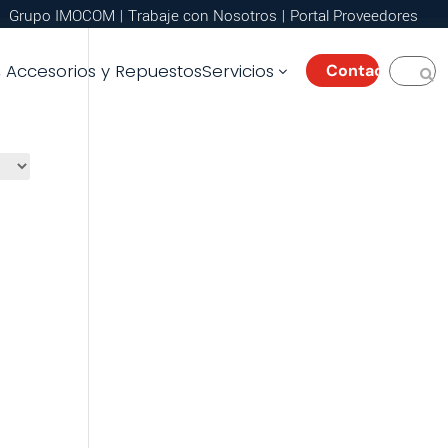
Grupo IMOCOM
|
Trabaje con Nosotros
|
Portal Proveedores
Accesorios y Repuestos
Servicios
Contacto
3
