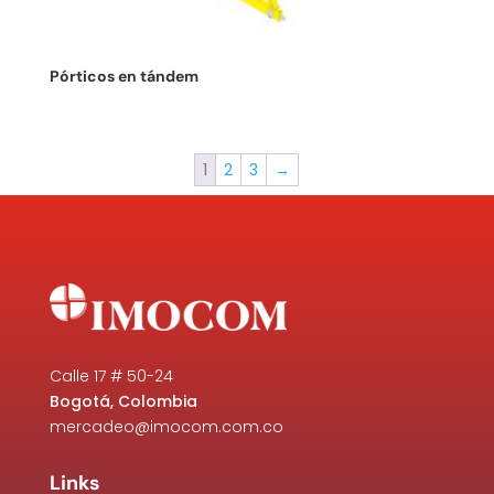
Pórticos en tándem
1
2
3
→
Calle 17 # 50-24
Bogotá, Colombia
mercadeo@imocom.com.co
Links